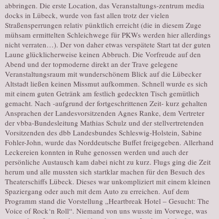
abbringen. Die erste Location, das Veranstaltungs-zentrum media
docks in Lübeck, wurde von fast allen trotz der vielen
Straßensperrungen relativ pünktlich erreicht (die in diesem Zuge
mühsam ermittelten Schleichwege für PKWs werden hier allerdings
nicht verraten…). Der von daher etwas verspätete Start tat der guten
Laune glücklicherweise keinen Abbruch. Die Vorfreude auf den
Abend und der topmoderne direkt an der Trave gelegene
Veranstaltungsraum mit wunderschönem Blick auf die Lübecker
Altstadt ließen keinen Missmut aufkommen. Schnell wurde es sich
mit einem guten Getränk am festlich gedeckten Tisch gemütlich
gemacht. Nach -aufgrund der fortgeschrittenen Zeit- kurz gehalten
Ansprachen der Landesvorsitzenden Agnes Ranke, dem Vertreter
der vbba-Bundesleitung Mathias Schulz und der stellvertretenden
Vorsitzenden des dbb Landesbundes Schleswig-Holstein, Sabine
Fohler-John, wurde das Norddeutsche Buffet freigegeben. Allerhand
Leckereien konnten in Ruhe genossen werden und auch der
persönliche Austausch kam dabei nicht zu kurz. Flugs ging die Zeit
herum und alle mussten sich startklar machen für den Besuch des
Theaterschiffs Lübeck. Dieses war unkompliziert mit einem kleinen
Spaziergang oder auch mit dem Auto zu erreichen. Auf dem
Programm stand die Vorstellung „Heartbreak Hotel – Gesucht: The
Voice of Rock‘n Roll“. Niemand von uns wusste im Vorwege, was