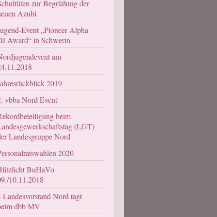
Schultüten zur Begrüßung der
neuen Azubi
Jugend-Event „Pioneer Alpha
DJ Award“ in Schwerin
Nordjugendevent am
24.11.2018
Jahresrückblick 2019
2. vbba Nord Event
Rekordbeteiligung beim
Landesgewerkschaftstag (LGT)
der Landesgruppe Nord
Personalratswahlen 2020
Blitzlicht BuHaVo
09./10.11.2018
Landesvorstand Nord tagt
beim dbb MV