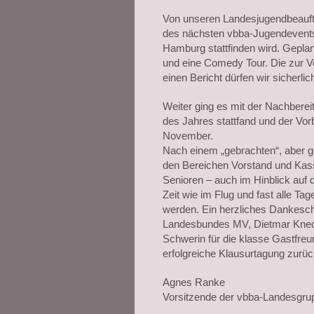
Von unseren Landesjugendbeauftr
des nächsten vbba-Jugendevents
Hamburg stattfinden wird. Gepla
und eine Comedy Tour. Die zur V
einen Bericht dürfen wir sicherli
Weiter ging es mit der Nachbere
des Jahres stattfand und der Vo
November.
Nach einem „gebrachten“, aber g
den Bereichen Vorstand und Ka
Senioren – auch im Hinblick auf 
Zeit wie im Flug und fast alle T
werden. Ein herzliches Dankesch
Landesbundes MV, Dietmar Knecht
Schwerin für die klasse Gastfreu
erfolgreiche Klausurtagung zurü
Agnes Ranke
Vorsitzende der vbba-Landesgru