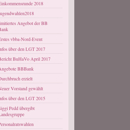
Einkommensrunde 2018
Jugendwahlen2018
limitiertes Angebot der BB
Bank
Erstes vbba-Nord-Event
Infos über den LGT 2017
Bericht BuHaVo April 2017
Angebote BBBank
Durchbruch erzielt
Neuer Vorstand gewählt
Infos über den LGT 2015
Siggi Pedd übergibt
Landesgruppe
Personalratswahlen