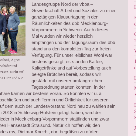
Landesgruppe Nord der vbba –
Gewerkschaft Arbeit und Soziales zu einer
ganztägigen Klausurtagung in den
Räumlichkeiten des dbb Mecklenburg-
Vorpommern in Schwerin. Auch dieses
Mal wurden wir wieder herzlich
empfangen und der Tagungsraum des dbb
stand uns den kompletten Tag zur freien
Verfügung. Für unser leibliches Wohl war
ucchesi, Agnes
bestens gesorgt, es standen Kaffee,
 Schäfer und
Kaltgetränke und auf Vorbestellung auch
ersen. Nicht auf
belegte Brötchen bereit, sodass wir
na Hinz und Rie
gestärkt mit unserer umfangreichen
Tagesordnung starten konnten. In der
äre kamen wir bestens voran. So konnten wir u. a.
schließen und auch Termin und Örtlichkeit für unseren
uf dem auch der Landesvorstand Nord neu zu wählen sein
 in 2018 in Schleswig-Holstein getagt haben, wird der
eder in Mecklenburg-Vorpommern stattfinden und zwar
nen Hansestadt Stralsund. Natürlich hoffen wir, den
des mv, Dietmar Knecht, dort begrüßen zu dürfen.