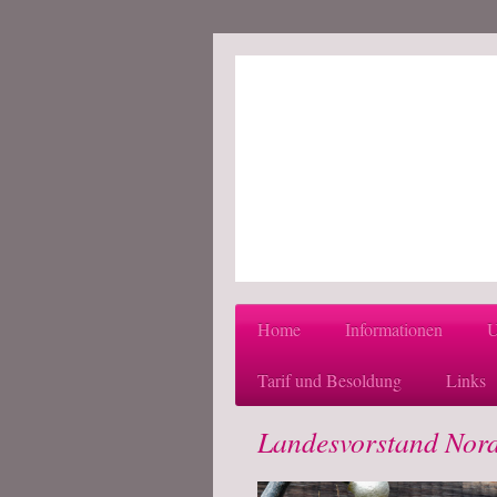
Home
Informationen
U
Tarif und Besoldung
Links
Landesvorstand Nord