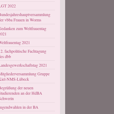
LGT 2022
Bundesjahreshauptversammlung
der vbba Frauen in Worms
Gedanken zum Weltfrauentag
2021
Weltfrauentag 2021
12. fachpolitische Fachtagung
des dbb
Landesgewerkschaftstag 2021
Mitgliederversammlung Gruppe
Kiel-NMS-Lübeck
Begrüßung der neuen
Studierenden an der HdBA
Schwerin
Jugendwahlen in der BA