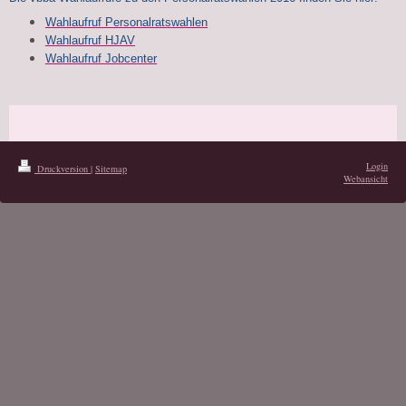
Wahlaufruf Personalratswahlen
Wahlaufruf HJAV
Wahlaufruf Jobcenter
Login
Druckversion
|
Sitemap
Webansicht